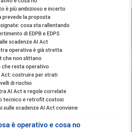
rativo e cosa no
nto è più ambizioso e incerto
a prevede la proposta
esignate: cosa sta rallentando
vvertimento di EDPB e EDPS
 alle scadenze AI Act
tra operativa è già stretta
t che non slittano
 che resta operativo
Act: costruire per strati
elli di rischio
ra AI Act e regole correlate
o tecnico e retrofit costosi
i sulle scadenze AI Act conviene
cosa è operativo e cosa no