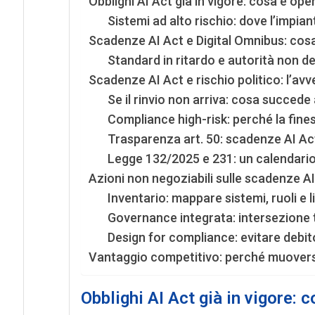
Obblighi AI Act già in vigore: cosa è ope
Sistemi ad alto rischio: dove l’impia
Scadenze AI Act e Digital Omnibus: cos
Standard in ritardo e autorità non d
Scadenze AI Act e rischio politico: l’a
Se il rinvio non arriva: cosa succede
Compliance high-risk: perché la fines
Trasparenza art. 50: scadenze AI Ac
Legge 132/2025 e 231: un calendario
Azioni non negoziabili sulle scadenze AI 
Inventario: mappare sistemi, ruoli e liv
Governance integrata: intersezione t
Design for compliance: evitare debit
Vantaggio competitivo: perché muovers
Obblighi AI Act già in vigore: 