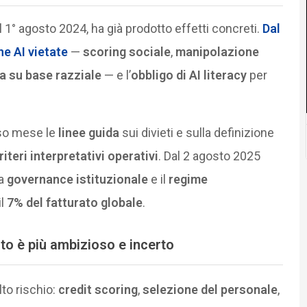
 1° agosto 2024, ha già prodotto effetti concreti.
Dal
he AI vietate
—
scoring sociale
,
manipolazione
a su base razziale
— e l’
obbligo di AI literacy
per
so mese le
linee guida
sui divieti e sulla definizione
riteri interpretativi operativi
. Dal 2 agosto 2025
la
governance istituzionale
e il
regime
il
7% del fatturato globale
.
nto è più ambizioso e incerto
lto rischio:
credit scoring
,
selezione del personale
,