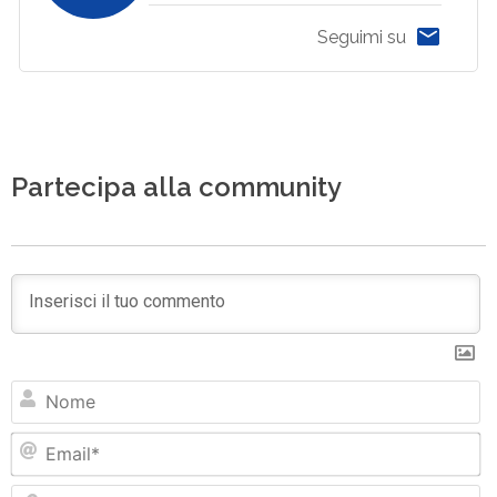
Seguimi su
Partecipa alla community
N
Em
Si