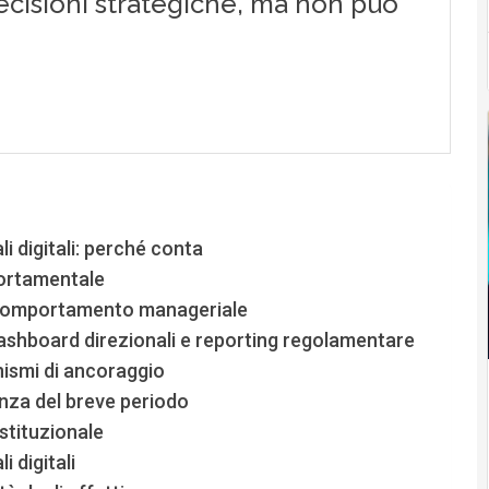
i digitali: perché conta
portamentale
l comportamento manageriale
shboard direzionali e reporting regolamentare
ismi di ancoraggio
enza del breve periodo
stituzionale
 digitali