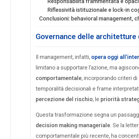
Responsabilità frammentata e opacità
Riflessività istituzionale e lock-in co
Conclusioni: behavioral management, c
Governance delle architetture d
Il management, infatti,
opera oggi all’inte
limitano a supportare l’azione, ma agiscon
comportamentale
, incorporando criteri di
temporalità decisionali e frame interpreta
percezione del rischio
, le
priorità strate
Questa trasformazione segna un passaggio r
decision making manageriale
. Se la lett
comportamentale più recente, ha concentr