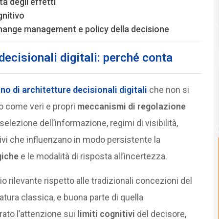
 degli effetti
gnitivo
hange management e policy della decisione
ecisionali digitali: perché conta
rno di
architetture decisionali digitali
che non si
o come veri e propri
meccanismi di regolazione
 selezione dell’informazione, regimi di visibilità,
tivi che influenzano in modo persistente la
giche
e le modalità di risposta all’incertezza.
ilevante rispetto alle tradizionali concezioni del
eratura classica, e buona parte di quella
ato l’attenzione sui
limiti cognitivi
del decisore,