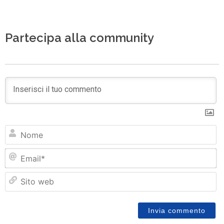
Partecipa alla community
N
Em
Si
w