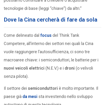
possiamo continuare a chiedere o acquistare
tecnologie di base (leggi “chiave”) da altri.”
Dove la Cina cercherà di fare da sola
Come delineato dal
focus
del Think Tank
Competere, all’interno dei settori nei quali la Cina
vuole raggiungere l’autosufficienza, ci sono tre
macroaree chiave: i semiconduttori, le batterie per i
nuovi veicoli elettrici
(N.E.V.) e i
droni
(o velivoli
senza pilota).
Il settore dei
semiconduttori
è molto importante. Il
paese già
da mesi
sta investendo nello sviluppo
autoctono di questa tecnologia.