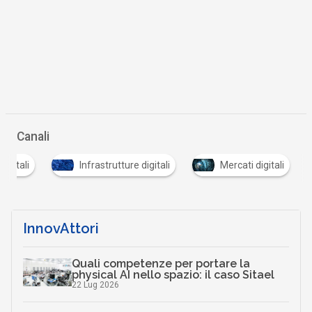
Canali
digitali
Infrastrutture digitali
Mercati digitali
InnovAttori
Quali competenze per portare la
physical AI nello spazio: il caso Sitael
22 Lug 2026