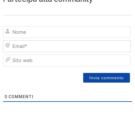
N
Em
Si
w
0
COMMENTI