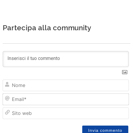
Partecipa alla community
N
Em
Sit
we