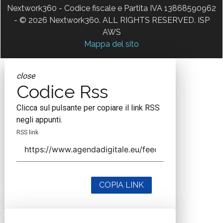
Nextwork360 - Codice fiscale e Partita IVA 13868590962
- © 2026 Nextwork360. ALL RIGHTS RESERVED. ISP
AWS
Mappa del sito
close
Codice Rss
Clicca sul pulsante per copiare il link RSS
negli appunti.
RSS link
COPIA LINK