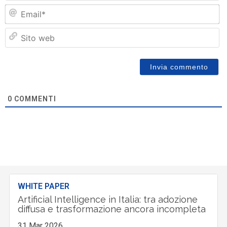
Em
Si
w
0
COMMENTI
WHITE PAPER
Artificial Intelligence in Italia: tra adozione
diffusa e trasformazione ancora incompleta
31 Mar 2026