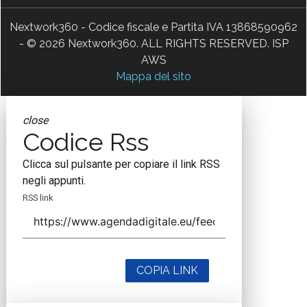
Nextwork360 - Codice fiscale e Partita IVA 13868590962
- © 2026 Nextwork360. ALL RIGHTS RESERVED. ISP
AWS
Mappa del sito
close
Codice Rss
Clicca sul pulsante per copiare il link RSS
negli appunti.
RSS link
COPIA LINK