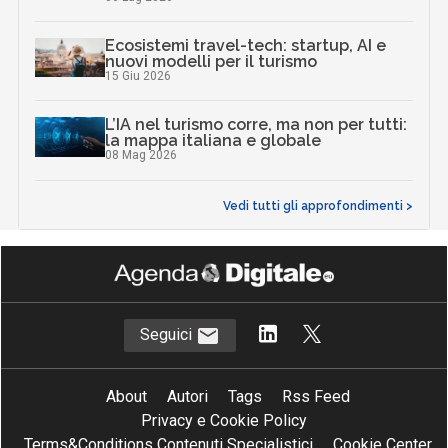
Ecosistemi travel-tech: startup, AI e
nuovi modelli per il turismo
15 Giu 2026
L’IA nel turismo corre, ma non per tutti:
la mappa italiana e globale
08 Mag 2026
Vedi tutti gli approfondimenti >
Seguici
About
Autori
Tags
Rss Feed
Privacy e Cookie Policy
Terms&Conditions Contenuti Specialistici
Cookie Center