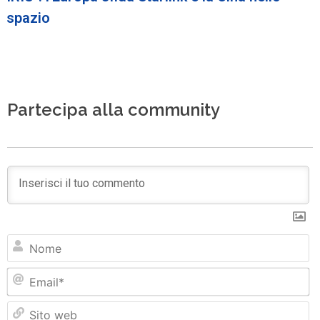
spazio
Partecipa alla community
N
Em
Si
w