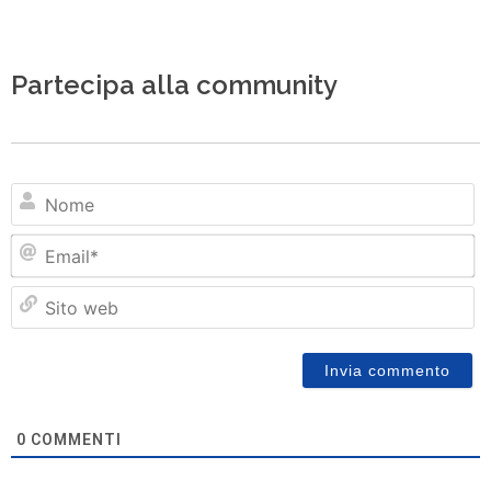
Partecipa alla community
N
Em
Si
w
0
COMMENTI