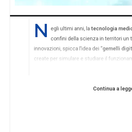
N
egli ultimi anni, la
tecnologia medi
confini della scienza in territori u
innovazioni, spicca l’idea dei “
gemelli digit
create per simulare e studiare il funziona
Continua a legg