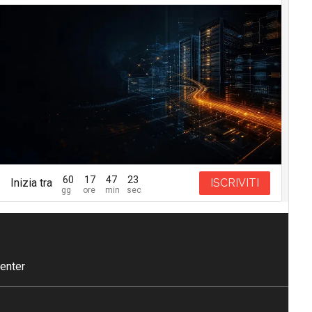
60
17
47
22
Inizia tra
ISCRIVITI
enter