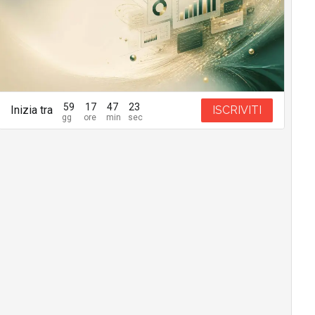
59
17
47
22
Inizia tra
ISCRIVITI