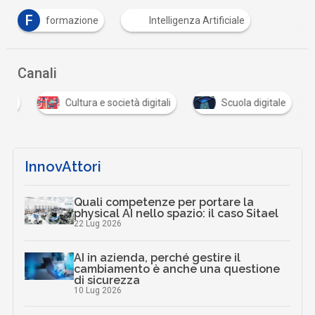
Argomenti
F
formazione
Intelligenza Artificiale
Canali
tali
Cultura e società digitali
Scuola digitale