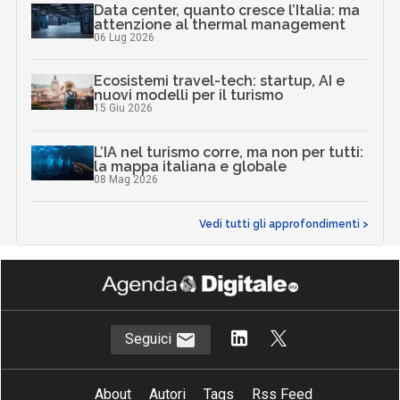
InnovAttori
Quali competenze per portare la
physical AI nello spazio: il caso Sitael
22 Lug 2026
AI in azienda, perché gestire il
cambiamento è anche una questione
di sicurezza
10 Lug 2026
Data center, quanto cresce l’Italia: ma
attenzione al thermal management
06 Lug 2026
Ecosistemi travel-tech: startup, AI e
nuovi modelli per il turismo
15 Giu 2026
L’IA nel turismo corre, ma non per tutti:
la mappa italiana e globale
08 Mag 2026