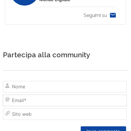
Seguimi su
Partecipa alla community
N
Em
Si
w