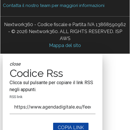
Testata registrata al Tribunale di Milano, numero registrazione
1927. Testata scientifica ISSN 2421-4167
Indirizzo
Via Moretto da Brescia, 22
Milano - Italia
CAP 20133
Contatti
Contatta il nostro team per maggiori informazioni
Nextwork360 - Codice fiscale e Partita IVA 13868590962
- © 2026 Nextwork360. ALL RIGHTS RESERVED. ISP
AWS
Mappa del sito
close