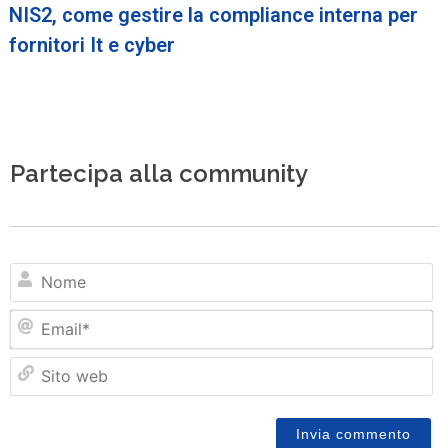
NIS2, come gestire la compliance interna per
fornitori It e cyber
Partecipa alla community
N
Em
Si
w