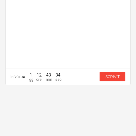
1
12
43
34
Inizia tra
ISCRIVITI