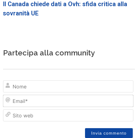
Il Canada chiede dati a Ovh: sfida critica alla
sovranità UE
Partecipa alla community
N
Em
Si
w