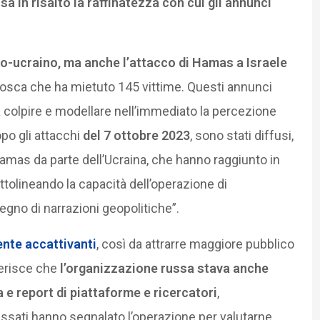
a in risalto la raffinatezza con cui gli annunci
sso-ucraino, ma anche l’attacco di Hamas a Israele
 Mosca che ha mietuto 145 vittime. Questi annunci
da colpire e modellare nell’immediato la percezione
opo gli attacchi
del 7 ottobre 2023
, sono stati diffusi,
Hamas da parte dell’Ucraina, che hanno raggiunto in
ttolineando la capacità dell’operazione di
tegno di narrazioni geopolitiche”.
ente accattivanti
, così da attrarre maggiore pubblico
iferisce che
l’organizzazione russa stava anche
e report di piattaforme e ricercatori
,
ssati hanno segnalato l’operazione per valutarne