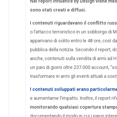
Nel report Influence by Design viene mess
sono stati creati e diffusi.
I contenuti riguardavano il conflitto ru
o l’attacco terroristico in un sobborgo di
apparivano di solito entro le 48 ore, così 
pubblica della notizia. Secondo il report, d
anche, contenuti sulla vendita di armi ad 
un paio di giorni oltre 237.000 account, “so
trasformare in armi gli eventi attuali a sos
I contenuti sviluppati erano particolarm
e aumentarne l’impatto. Inoltre, il report r
monitorando qualsiasi copertura stampa 
documentando il modo in cui i paesi intere