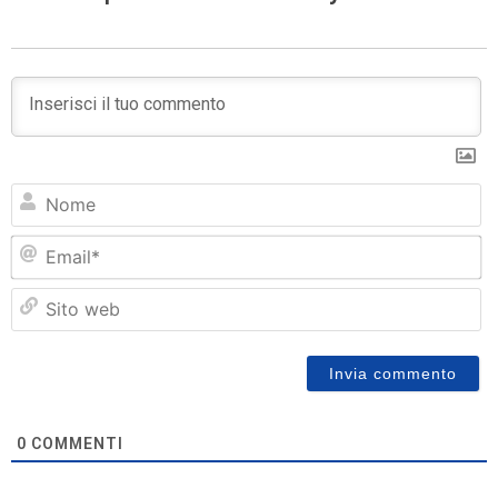
N
Em
Si
w
0
COMMENTI