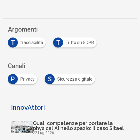
Argomenti
T
T
tracciabilità
Tutto su GDPR
Canali
P
S
Privacy
Sicurezza digitale
InnovAttori
Quali competenze per portare la
physical AI nello spazio: il caso Sitael
22 Lug 2026