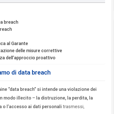
ta breach
breach
fica al Garante
azione delle misure correttive
anza dell’approccio proattivo
amo di data breach
mine “data breach” si intende una violazione dei
modo illecito – la distruzione, la perdita, la
 o l’accesso ai dati personali
trasmessi,