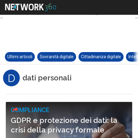
Ultimi articoli
Sovranità digitale
Cittadinanza digitale
Intel
D
dati personali
COMPLIANCE
GDPR e protezione dei dati: la
crisi della privacy formale