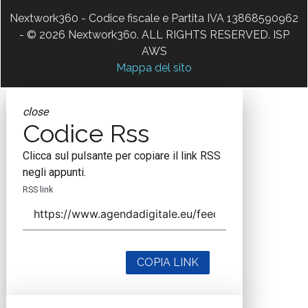
Nextwork360 - Codice fiscale e Partita IVA 13868590962
- © 2026 Nextwork360. ALL RIGHTS RESERVED. ISP
AWS
Mappa del sito
close
Codice Rss
Clicca sul pulsante per copiare il link RSS
negli appunti.
RSS link
COPIA LINK