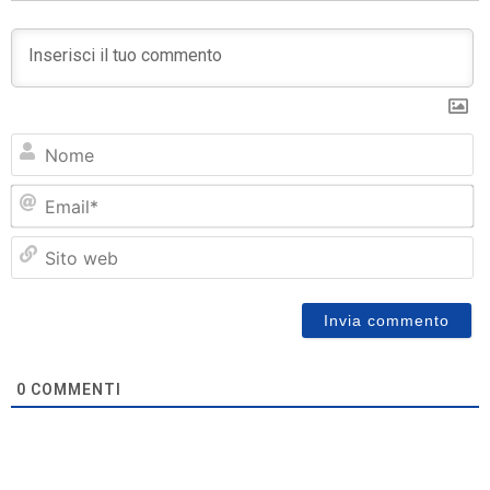
N
Em
Si
w
0
COMMENTI