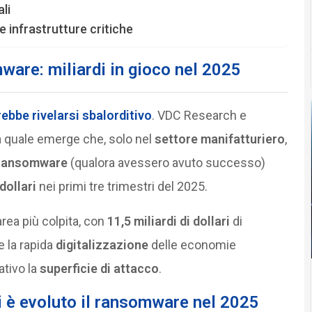
li
le infrastrutture critiche
ware: miliardi in gioco nel 2025
ebbe rivelarsi sbalorditivo
. VDC Research e
 quale emerge che, solo nel
settore manifatturiero
,
 ransomware
(qualora avessero avuto successo)
 dollari
nei primi tre trimestri del 2025.
’area più colpita, con
11,5 miliardi di dollari
di
e la rapida
digitalizzazione
delle economie
ativo la
superficie di attacco
.
i è evoluto il ransomware nel 2025