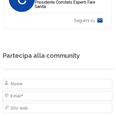
Presidente Comitato Esperti Fare
Sanità
Seguimi su
Partecipa alla community
N
Em
Si
w