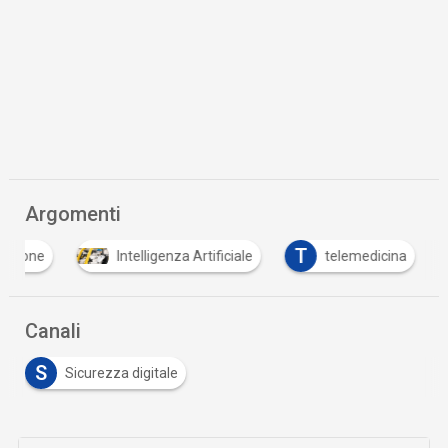
Argomenti
T
azione
Intelligenza Artificiale
telemedicina
Canali
S
Sicurezza digitale