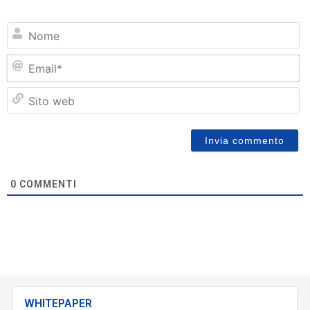
N
Em
Si
w
0
COMMENTI
WHITEPAPER