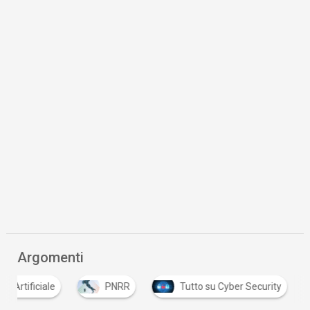
Argomenti
nza Artificiale
PNRR
Tutto su Cyber Security