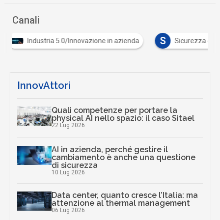
Canali
S
Industria 5.0/Innovazione in azienda
Sicurezza dig
InnovAttori
Quali competenze per portare la
physical AI nello spazio: il caso Sitael
22 Lug 2026
AI in azienda, perché gestire il
cambiamento è anche una questione
di sicurezza
10 Lug 2026
Data center, quanto cresce l’Italia: ma
attenzione al thermal management
06 Lug 2026