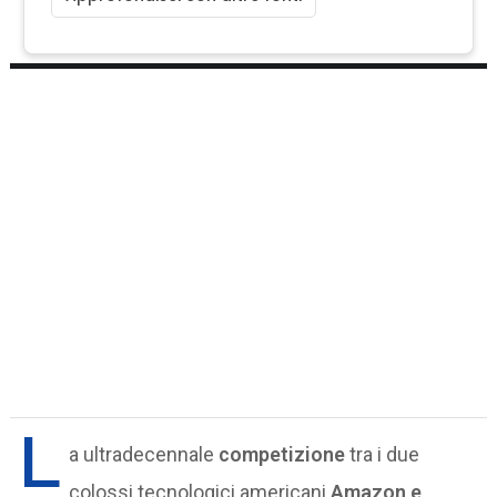
L
a ultradecennale
competizione
tra i due
colossi tecnologici americani
Amazon e