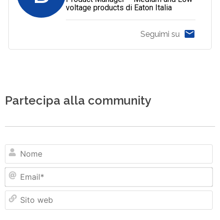
voltage products di Eaton Italia
Seguimi su
Partecipa alla community
N
Em
Si
w