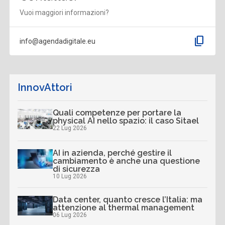
Vuoi maggiori informazioni?
content_copy
info@agendadigitale.eu
InnovAttori
Quali competenze per portare la
physical AI nello spazio: il caso Sitael
22 Lug 2026
AI in azienda, perché gestire il
cambiamento è anche una questione
di sicurezza
10 Lug 2026
Data center, quanto cresce l’Italia: ma
attenzione al thermal management
06 Lug 2026