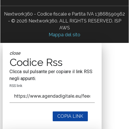
Nextwork360 - Codice fiscale e Partita IVA 13868590962
- © 2026 Nextwork360. ALL RIGHTS RESERVED. ISP
AWS
Mappa del sito
close
Codice Rss
Clicca sul pulsante per copiare il link RSS
negli appunti.
RSS link
COPIA LINK