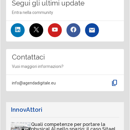
Segui gli ultimi update
Entra nella community
Contattaci
Vuoi maggiori informazioni?
content_copy
info@agendadigitale.eu
InnovAttori
Quali competenze per portare la
physical AI nello spazio: il caso Sitael