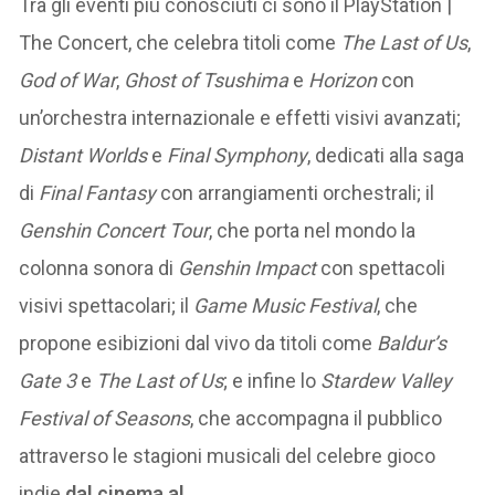
Tra gli eventi più conosciuti ci sono il PlayStation |
The Concert, che celebra titoli come
The Last of Us
,
God of War
,
Ghost of Tsushima
e
Horizon
con
un’orchestra internazionale e effetti visivi avanzati;
Distant Worlds
e
Final Symphony
, dedicati alla saga
di
Final Fantasy
con arrangiamenti orchestrali; il
Genshin Concert Tour
, che porta nel mondo la
colonna sonora di
Genshin Impact
con spettacoli
visivi spettacolari; il
Game Music Festival
, che
propone esibizioni dal vivo da titoli come
Baldur’s
Gate 3
e
The Last of Us
; e infine lo
Stardew Valley
Festival of Seasons
, che accompagna il pubblico
attraverso le stagioni musicali del celebre gioco
indie.
dal cinema al