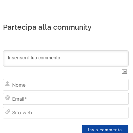
Partecipa alla community
N
Em
Si
w