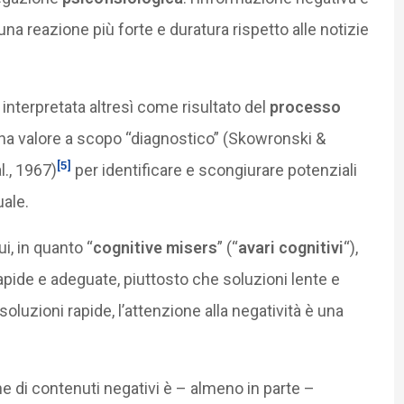
 una reazione più forte e duratura rispetto alle notizie
interpretata altresì come risultato del
processo
a ha valore a scopo “diagnostico” (Skowronski &
[5]
l., 1967)
per identificare e scongiurare potenziali
uale.
i, in quanto “
cognitive misers
” (“
avari cognitivi
“),
apide e adeguate, piuttosto che soluzioni lente e
soluzioni rapide, l’attenzione alla negatività è una
 di contenuti negativi è – almeno in parte –