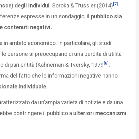
[7]
nsce
)
degli individui
. Soroka & Trussler (2014)
eferenze espresse in un sondaggio,
il pubblico sia
 contenuti negativi.
in ambito economico. In particolare, gli studi
le persone si preoccupano di una perdita di utilità
[8]
o di pari entità (Kahneman & Tversky, 1979
;
erma del fatto che le informazioni negative hanno
ionale individuale
.
ratterizzato da un’ampia varietà di notizie e da una
rebbe costringere il pubblico a
ulteriori meccanismi