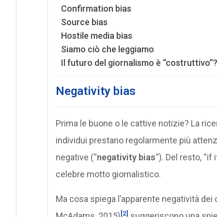
Confirmation bias
Source bias
Hostile media bias
Siamo ciò che leggiamo
Il futuro del giornalismo è “costruttivo”
Negativity bias
Prima le buone o le cattive notizie? La rice
individui prestano regolarmente più atten
negative (“
negativity bias
“). Del resto, “i
celebre motto giornalistico.
Ma cosa spiega l’apparente negatività dei 
[2]
McAdams, 2015)
suggeriscono una spi