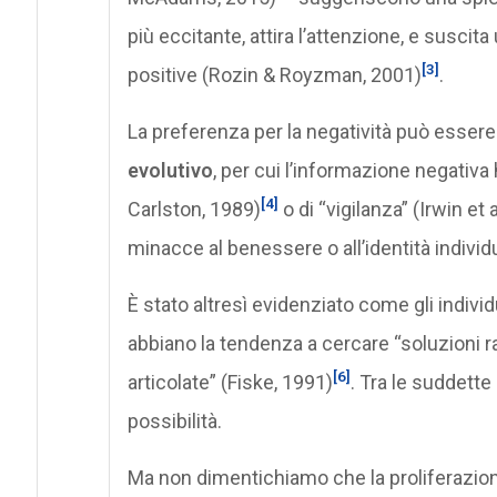
più eccitante, attira l’attenzione, e suscita
[3]
positive (Rozin & Royzman, 2001)
.
La preferenza per la negatività può essere 
evolutivo
, per cui l’informazione negativ
[4]
Carlston, 1989)
o di “vigilanza” (Irwin et a
minacce al benessere o all’identità individ
È stato altresì evidenziato come gli individu
abbiano la tendenza a cercare “soluzioni r
[6]
articolate” (Fiske, 1991)
. Tra le suddette 
possibilità.
Ma non dimentichiamo che la proliferazione