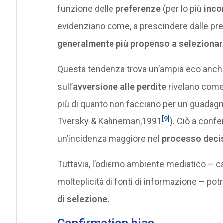
funzione delle
preferenze
(per lo più
inco
evidenziano come, a prescindere dalle pr
generalmente più propenso a selezionare
Questa tendenza trova un’ampia eco anche 
sull’
avversione alle perdite
rivelano come 
più di quanto non facciano per un guadagn
[9]
Tversky & Kahneman,1991
). Ciò a conf
un’incidenza maggiore nel
processo decis
Tuttavia, l’odierno ambiente mediatico – ca
molteplicità di fonti di informazione – pot
di selezione.
Confirmation bias