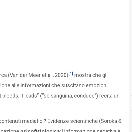
?
[1]
rca (Van der Meer et al., 2020)
mostra che gli
zione alle informazioni che suscitano emozioni
f it bleeds, it leads” (“se sanguina, conduce”) recita un
contenuti mediatici? Evidenze scientifiche (Soroka &
egazione
psicofisiologica
: l’informazione negativa è