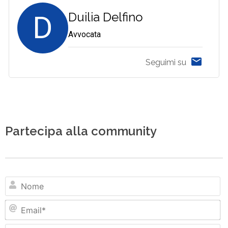
D
Duilia Delfino
Avvocata
Seguimi su
Partecipa alla community
N
Em
Si