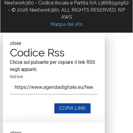
Nextwork360 - Codice fiscale e Partita IVA 13868590962
- © 2026 Nextwork360. ALL RIGHTS RESERVED. ISP
AWS
Mappa del sito
close
Codice Rss
Clicca sul pulsante per copiare il link RSS
negli appunti.
RSS link
COPIA LINK
close