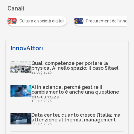
Canali
Cultura e società digitali
Procurement dell'innovazione
InnovAttori
Quali competenze per portare la
physical AI nello spazio: il caso Sitael
22 Lug 2026
AI in azienda, perché gestire il
cambiamento è anche una questione
di sicurezza
10 Lug 2026
Data center, quanto cresce l’Italia: ma
attenzione al thermal management
06 Lug 2026