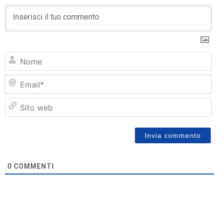
N
Em
Si
w
0
COMMENTI