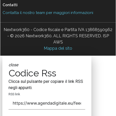
Contatti
Contatta il nostro team per maggiori informazioni
Nextwork360 - Codice fiscale e Partita IVA 13868590962
- © 2026 Nextwork360. ALL RIGHTS RESERVED. ISP
AWS
Mappa del sito
close
Codice Rss
Clicca sul pulsante per copiare il link RSS
negli appunti.
RSS link