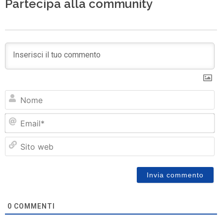
Partecipa alla community
N
Em
Si
w
0
COMMENTI