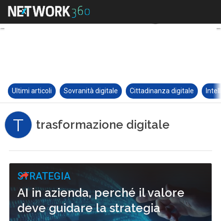
Ultimi articoli
Sovranità digitale
Cittadinanza digitale
Intel
T
trasformazione digitale
STRATEGIA
AI in azienda, perché il valore
deve guidare la strategia