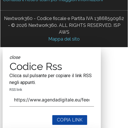
Nextwork360 - Codice fiscale e Partita IVA 13868590962
- © 2026 Nextwork360. ALL RIGHTS RESERVED. ISP
AWS
Mappa del sito
close
Codice Rss
Clicca sul pulsante per copiare il link RSS
negli appunti.
RSS link
COPIA LINK