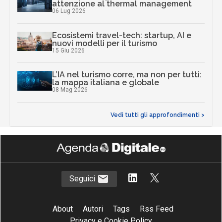
attenzione al thermal management
06 Lug 2026
Ecosistemi travel-tech: startup, AI e
nuovi modelli per il turismo
15 Giu 2026
L’IA nel turismo corre, ma non per tutti:
la mappa italiana e globale
08 Mag 2026
Vedi tutti gli approfondimenti >
Seguici
About
Autori
Tags
Rss Feed
Privacy e Cookie Policy