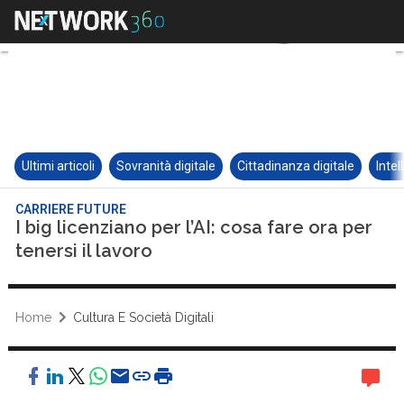
Ultimi articoli
Sovranità digitale
Cittadinanza digitale
Intel
CARRIERE FUTURE
I big licenziano per l’AI: cosa fare ora per
tenersi il lavoro
Home
Cultura E Società Digitali