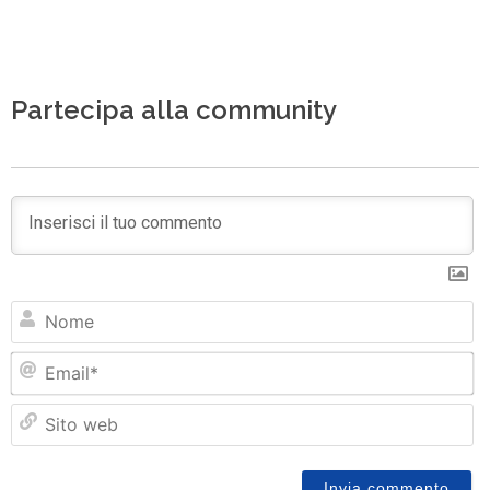
Partecipa alla community
N
Em
Si
w