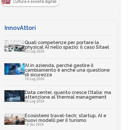
Cultura e società digitali
InnovAttori
Quali competenze per portare la
physical AI nello spazio: il caso Sitael
22 Lug 2026
AI in azienda, perché gestire il
cambiamento è anche una questione
di sicurezza
10 Lug 2026
Data center, quanto cresce l’Italia: ma
attenzione al thermal management
06 Lug 2026
Ecosistemi travel-tech: startup, AI e
nuovi modelli per il turismo
15 Giu 2026