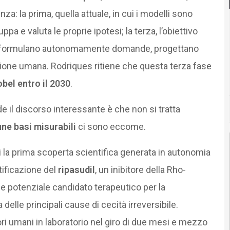
nza: la prima, quella attuale, in cui i modelli sono
luppa e valuta le proprie ipotesi; la terza, l’obiettivo
emi formulano autonomamente domande, progettano
ione umana. Rodriques ritiene che questa terza fase
bel entro il 2030
.
 il discorso interessante è che non si tratta
une basi misurabili
ci sono eccome.
la prima scoperta scientifica generata in autonomia
ntificazione del
ripasudil
, un inibitore della Rho-
e potenziale candidato terapeutico per la
lle principali cause di cecità irreversibile.
ori umani in laboratorio nel giro di due mesi e mezzo