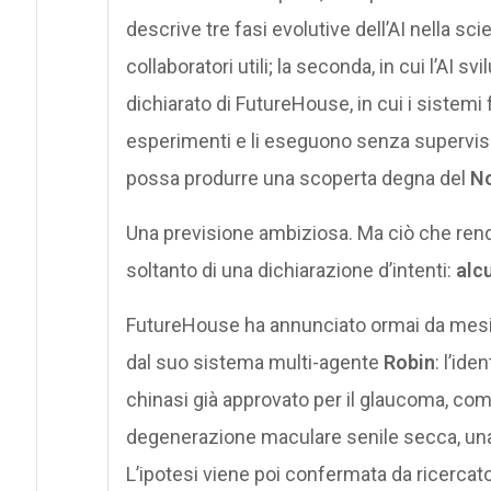
descrive tre fasi evolutive dell’AI nella scie
collaboratori utili; la seconda, in cui l’AI svi
dichiarato di FutureHouse, in cui i sist
esperimenti e li eseguono senza supervis
possa produrre una scoperta degna del
No
Una previsione ambiziosa. Ma ciò che rende
soltanto di una dichiarazione d’intenti:
alc
FutureHouse ha annunciato ormai da mesi 
dal suo sistema multi-agente
Robin
: l’ide
chinasi già approvato per il glaucoma, com
degenerazione maculare senile secca, una de
L’ipotesi viene poi confermata da ricercat