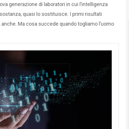
va generazione di laboratori in cui l’intelligenza
sostanza, quasi lo sostituisce. I primi risultati
te, anche. Ma cosa succede quando togliamo l’uomo