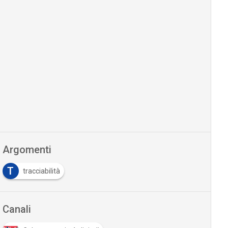
Argomenti
T
tracciabilità
Canali