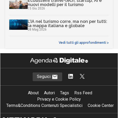
Ecosistemi travel-tech: startup, AI e
nuovi modelli per il turismo
15 Giu 2026
L’IA nel turismo corre, ma non per tutti:
la mappa italiana e globale
08 Mag 2026
Vedi tutti gli approfondimenti >
Seguici
About
Autori
Tags
Rss Feed
Privacy e Cookie Policy
Terms&Conditions Contenuti Specialistici
Cookie Center