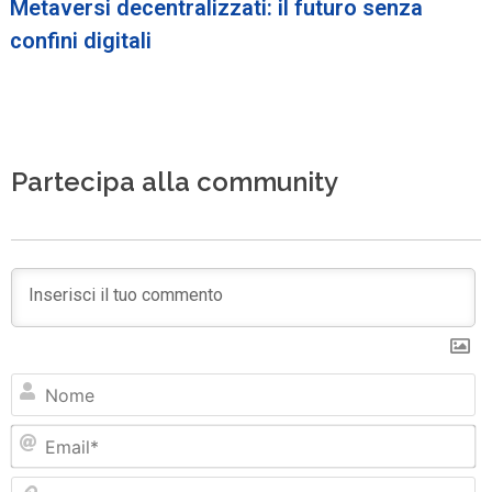
Metaversi decentralizzati: il futuro senza
confini digitali
Partecipa alla community
N
Em
Si