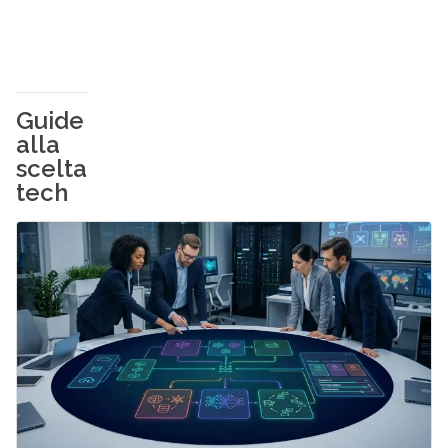
Guide
alla
scelta
tech