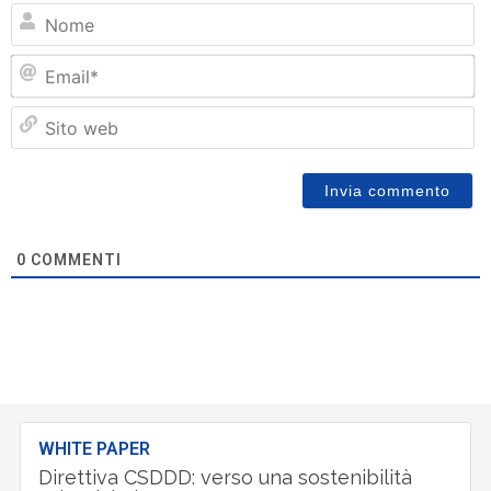
N
Em
Si
w
0
COMMENTI
WHITE PAPER
Direttiva CSDDD: verso una sostenibilità