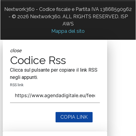
Nextwork360 - Codice fiscale e Partita IVA 13868590962
- © 2026 Nextwork360. ALL RIGHTS RESERVED. ISP
AWS
Mappa del sito
close
Codice Rss
Clicca sul pulsante per copiare il link RSS
negli appunti.
RSS link
COPIA LINK