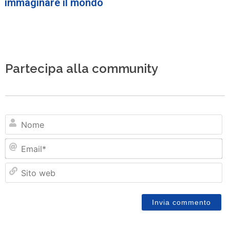
immaginare il mondo
Partecipa alla community
N
Em
Si
w