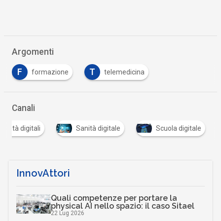
Argomenti
F
T
formazione
telemedicina
Canali
ocietà digitali
Sanità digitale
Scuola digitale
InnovAttori
Quali competenze per portare la
physical AI nello spazio: il caso Sitael
22 Lug 2026