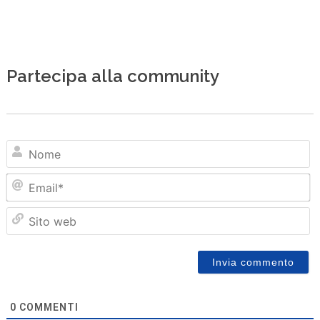
Partecipa alla community
N
Em
Sit
we
0
COMMENTI