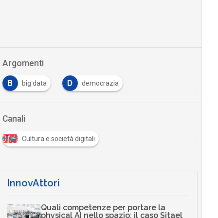
Argomenti
B
D
big data
democrazia
…
Canali
Cultura e società digitali
InnovAttori
Quali competenze per portare la
physical AI nello spazio: il caso Sitael