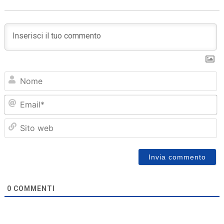
N
Em
Sit
we
0
COMMENTI