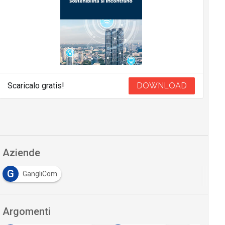
Scaricalo gratis!
DOWNLOAD
Aziende
G
GangliCom
Argomenti