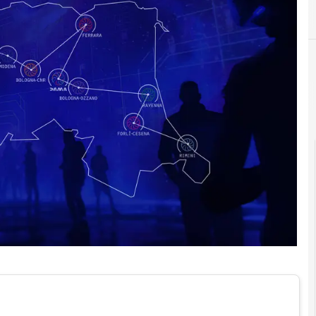
B
big data