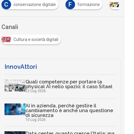
C
F
conservazione digitale
formazione
Intelli
Canali
Cultura e società digitali
InnovAttori
Quali competenze per portare la
physical AI nello spazio: il caso Sitael
22 Lug 2026
AI in azienda, perché gestire il
cambiamento è anche una questione
di sicurezza
10 Lug 2026
Data center, quanto cresce l’Italia: ma