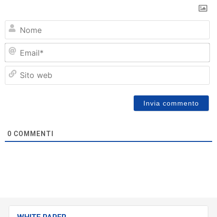
N
Em
Si
w
0
COMMENTI