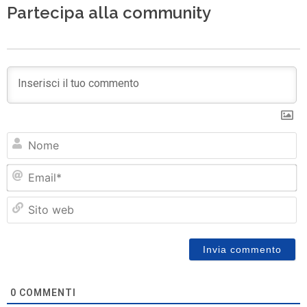
Partecipa alla community
N
Em
Si
w
0
COMMENTI