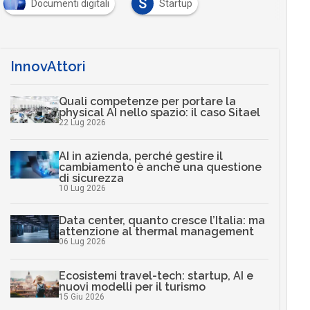
S
Documenti digitali
Startup
InnovAttori
Quali competenze per portare la
physical AI nello spazio: il caso Sitael
22 Lug 2026
AI in azienda, perché gestire il
cambiamento è anche una questione
di sicurezza
10 Lug 2026
Data center, quanto cresce l’Italia: ma
attenzione al thermal management
06 Lug 2026
Ecosistemi travel-tech: startup, AI e
nuovi modelli per il turismo
15 Giu 2026