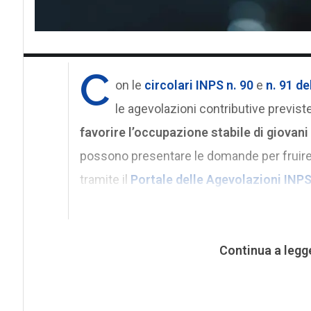
C
on le
circolari INPS n. 90
e
n. 91 d
le agevolazioni contributive previs
favorire l’occupazione stabile di giovani
possono presentare le domande per fruire
tramite il
Portale delle Agevolazioni INP
Continua a legg