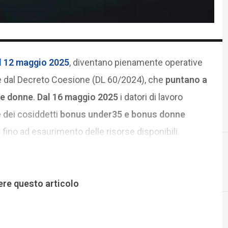
el 12 maggio 2025
, diventano pienamente operative
te dal Decreto Coesione (DL 60/2024), che
puntano a
 e donne
.
Dal 16 maggio 2025
i datori di lavoro
 dei cosiddetti
bonus under35 e bonus donne
S
fino ad esaurimento delle risorse disponibili.
F
formazione
ere questo articolo