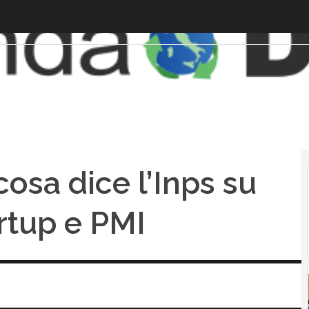
osa dice l’Inps su
artup e PMI