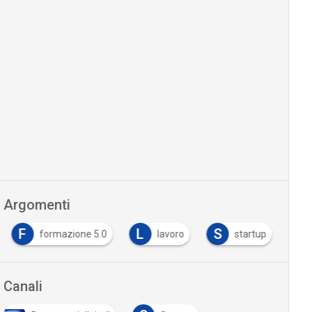
Argomenti
F
L
S
formazione 5.0
lavoro
startup
Canali