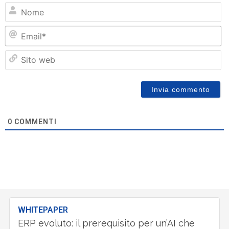
N
Em
Si
w
0
COMMENTI
WHITEPAPER
ERP evoluto: il prerequisito per un’AI che