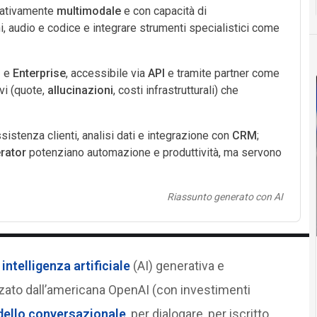
nativamente
multimodale
e con capacità di
i, audio e codice e integrare strumenti specialistici come
s
e
Enterprise
, accessibile via
API
e tramite partner come
ivi (quote,
allucinazioni
, costi infrastrutturali) che
sistenza clienti, analisi dati e integrazione con
CRM
;
rator
potenziano automazione e produttività, ma servono
Riassunto generato con AI
a
intelligenza artificiale
(AI) generativa e
zato dall’americana OpenAI (con investimenti
ello conversazionale
, per dialogare, per iscritto,