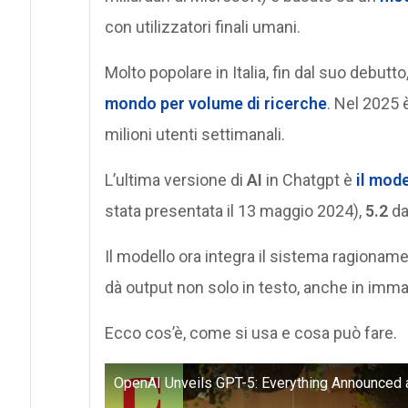
con utilizzatori finali umani.
Molto popolare in Italia, fin dal suo debutto
mondo per volume di ricerche
. Nel 2025 è
milioni utenti settimanali.
L’ultima versione di
AI
in Chatgpt è
il mod
stata presentata il 13 maggio 2024),
5.2
da
Il modello ora integra il sistema ragionam
dà output non solo in testo, anche in immag
Ecco cos’è, come si usa e cosa può fare.
OpenAI Unveils GPT-5: Everything Announced 