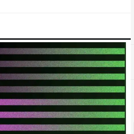
B
C
big data
Cultu