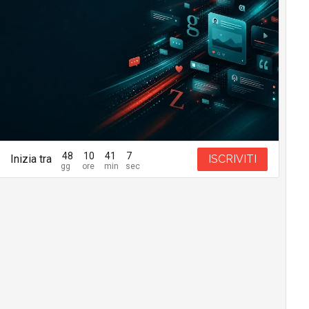
48
10
41
5
Inizia tra
ISCRIVITI