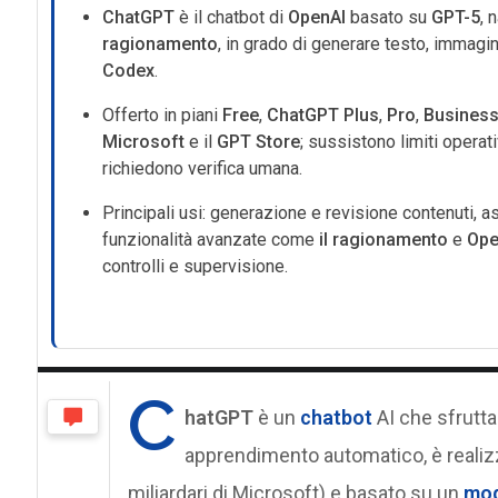
ChatGPT
è il chatbot di
OpenAI
basato su
GPT-5
, 
ragionamento
, in grado di generare testo, immagin
Codex
.
Offerto in piani
Free
,
ChatGPT Plus
,
Pro
,
Busines
Microsoft
e il
GPT Store
; sussistono limiti operat
richiedono verifica umana.
Principali usi: generazione e revisione contenuti, as
funzionalità avanzate come
il ragionamento
e
Ope
controlli e supervisione.
C
hatGPT
è un
chatbot
AI che sfrutt
apprendimento automatico, è realiz
miliardari di Microsoft) e basato su un
mod