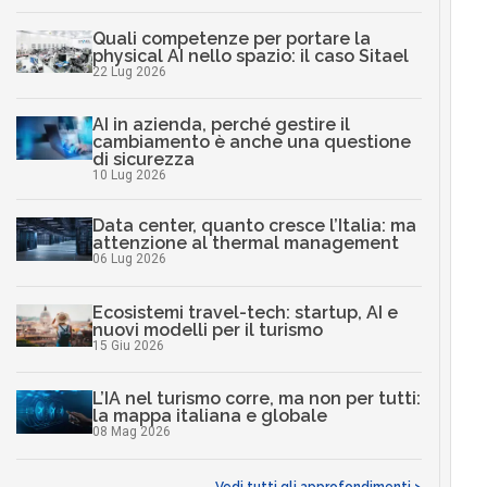
Quali competenze per portare la
physical AI nello spazio: il caso Sitael
22 Lug 2026
AI in azienda, perché gestire il
cambiamento è anche una questione
di sicurezza
10 Lug 2026
Data center, quanto cresce l’Italia: ma
attenzione al thermal management
06 Lug 2026
Ecosistemi travel-tech: startup, AI e
nuovi modelli per il turismo
15 Giu 2026
L’IA nel turismo corre, ma non per tutti:
la mappa italiana e globale
08 Mag 2026
Vedi tutti gli approfondimenti >