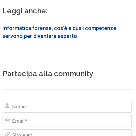
Leggi anche:
Informatica forense, cos’è e quali competenze
servono per diventare esperto
Partecipa alla community
N
Em
Sit
we